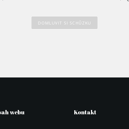
DOMLUVIT SI SCHŮZKU
sah webu
Kontakt