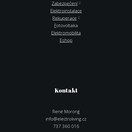
Zabezpečení
Elektroinstalace
Rekuperace
F
otovoltaika
Elektromobilita
Eshop
Kontakt
René Morong
info@electroliving.cz
737 360 016